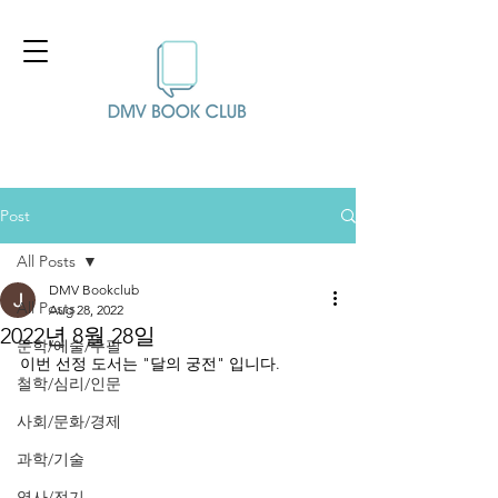
Post
All Posts
DMV Bookclub
All Posts
Aug 28, 2022
2022년 8월 28일
문학/예술/수필
이번 선정 도서는 "달의 궁전" 입니다.
철학/심리/인문
사회/문화/경제
과학/기술
역사/전기