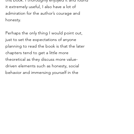
it extremely useful, I also have a lot of 
admiration for the author’s courage and 
honesty.
Perhaps the only thing I would point out, 
just to set the expectations of anyone 
planning to read the book is that the later 
chapters tend to get a little more 
theoretical as they discuss more value-
driven elements such as honesty, social 
behavior and immersing yourself in the 
world rather than running away from it. It’s 
not that I don’t believe in them, in fact they 
are the words that impacted me the most, 
but after I was done with the book and 
went from the contemplation phase to the 
execution phase, it was far easier for me to 
find ways to make changes based on the 
earlier chapters of the book which gave me 
more concrete advice to follow.