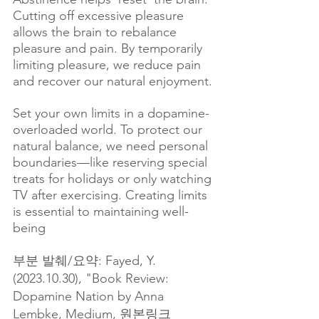
Cutting off excessive pleasure 
allows the brain to rebalance 
pleasure and pain. By temporarily 
limiting pleasure, we reduce pain 
and recover our natural enjoyment.
Set your own limits in a dopamine-
overloaded world. To protect our 
natural balance, we need personal 
boundaries—like reserving special 
treats for holidays or only watching 
TV after exercising. Creating limits 
is essential to maintaining well-
being
부분 발췌/요약: Fayed, Y. 
(2023.10.30), "Book Review: 
Dopamine Nation by Anna 
Lembke, Medium, 
원본링크