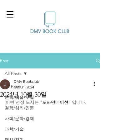
Post
All Posts
DMV Bookclub
All Posts
Oct 31, 2024
2024년 10월 30일
문학/예술/수필
이번 선정 도서는 "
도파민네이션
" 입니다.
철학/심리/인문
사회/문화/경제
과학/기술
역사/전기