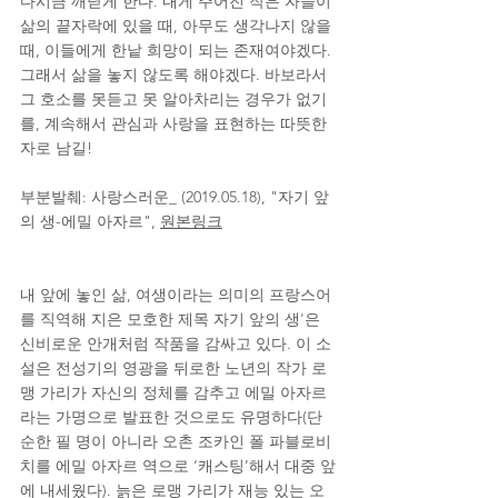
다시금 깨닫게 한다. 내게 주어진 작은 자들이 
삶의 끝자락에 있을 때, 아무도 생각나지 않을 
때, 이들에게 한낱 희망이 되는 존재여야겠다. 
그래서 삶을 놓지 않도록 해야겠다. 바보라서 
그 호소를 못듣고 못 알아차리는 경우가 없기
를, 계속해서 관심과 사랑을 표현하는 따뜻한 
자로 남길!
부분발췌: 사랑스러운_ (2019.05.18), "자기 앞
의 생-에밀 아자르", 
원본링크
내 앞에 놓인 삶, 여생이라는 의미의 프랑스어
를 직역해 지은 모호한 제목 자기 앞의 생'은 
신비로운 안개처럼 작품을 감싸고 있다. 이 소
설은 전성기의 영광을 뒤로한 노년의 작가 로
맹 가리가 자신의 정체를 감추고 에밀 아자르
라는 가명으로 발표한 것으로도 유명하다(단
순한 필 명이 아니라 오촌 조카인 폴 파블로비
치를 에밀 아자르 역으로 ‘캐스팅’해서 대중 앞
에 내세웠다). 늙은 로맹 가리가 재능 있는 오