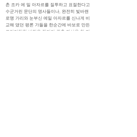
촌 조카 에 밀 아자르를 질투하고 표절한다고 
수군거린 문단의 명사들이나, 완전히 빛바랜 
로맹 가리와 눈부신 에밀 아자르를 신나게 비
교해 댔던 평론 가들을 한순간에 바보로 만든 
드라마틱한 반전은 작가가 권총 자살을 한 지 
6개월 후 소책자 형식의 유서를 통해 밝혀졌
다. 이만하면 프랑스 현대문학사의 가장 좋은 
자리에 올려놓을 만한 로맨틱하면서도 위트 
있는 장엄한 비극이다.
자기 앞의 생의 화자이자 주인공인 모모와 그
를 돌봐주는 로자 아줌마는 마치 로맹 가리처
럼 끊임없이 자신과 주변의 삶을 가상의 이야
기 속에 집어넣고 아무렇지 않게 설정을 바꾼
다. 무슬림 모모는 유태인 모세가 되기도 하
고, 열 살 꼬마였다가 한순간에 열네 살 청소년
이 되어 버린다. '소설보다 더 소설 같다'는 뻔
한 표현이 나름 정확하기는 한데 다른 한편으
로 생각해 보면 또 새삼스럽다. 자기 앞의 생
이 발간된 1975년부터 로맹 가리가 자살로 생