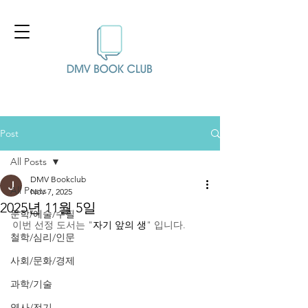
Post
All Posts
DMV Bookclub
All Posts
Nov 7, 2025
2025년 11월 5일
문학/예술/수필
이번 선정 도서는 "
자기 앞의 생
" 입니다.
철학/심리/인문
사회/문화/경제
과학/기술
역사/전기