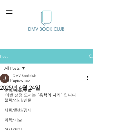
Post
All Posts
DMV Bookclub
All Posts
Apr 26, 2025
2025년 4월 24일
문학/예술/수필
이번 선정 도서는 "
홍학의 자리
" 입니다.
철학/심리/인문
사회/문화/경제
과학/기술
역사/전기