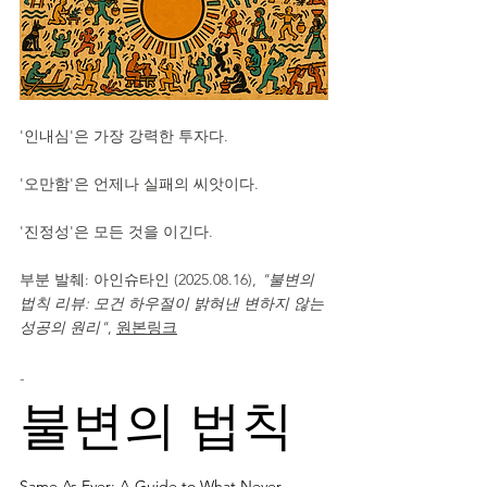
'인내심'은 가장 강력한 투자다.
'오만함'은 언제나 실패의 씨앗이다.
'진정성'은 모든 것을 이긴다.
부분 발췌: 아인슈타인 (2025.08.16), 
"불변의 
법칙 리뷰: 모건 하우절이 밝혀낸 변하지 않는 
성공의 원리"
, 
원본링크
-
불변의 법칙
Same As Ever: A Guide to What Never 