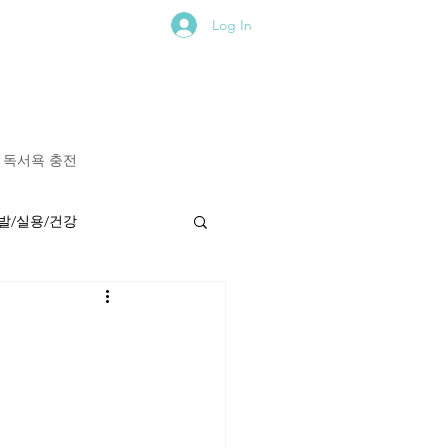
Log In
독서욕 충전
발/실용/건강