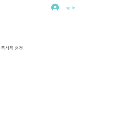
Log In
독서욕 충전