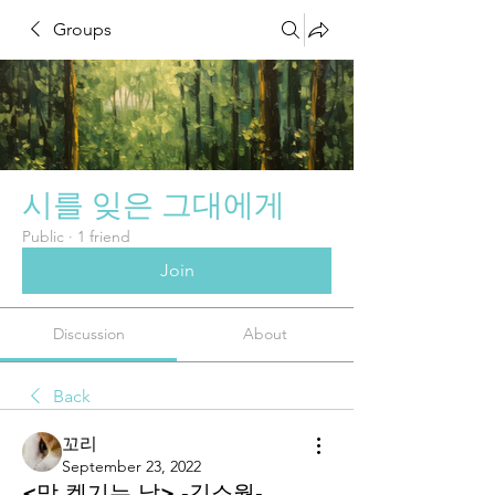
Groups
시를 잊은 그대에게
Public
·
1 friend
Join
Discussion
About
Back
꼬리
September 23, 2022
<맘 켕기는 날> ‐김소월‐