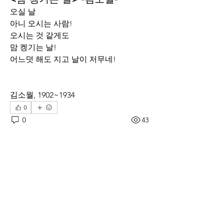
오실 날
아니 오시는 사람!
오시는 것 같게도
맘 켕기는 날!
어느덧 해도 지고 날이 저무네!
김소월, 1902~1934
0
0
43
Write a comment...
About
시를 잊지않고싶은, 가슴울리는 공감의
언어를 나누고 싶은 분들과 함께 읽고싶
습니다. *시와 시의 형식을 가지
...